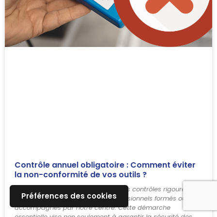
Contrôle annuel obligatoire : Comment éviter
la non-conformité de vos outils ?
Chaque année, Climlab effectue des contrôles rigoureux
Préférences des cookies
sur les outils frigorifiques des professionnels formés ou
accompagnés par notre centre. Cette démarche
essentielle vise non seulement à garantir la sécurité des