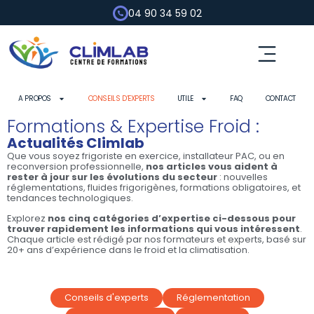
04 90 34 59 02
Fluides frigorigènes
Pompe à chaleur
Habilitation électrique
Contrôle d’outils
A PROPOS
CONSEILS D’EXPERTS
UTILE
FAQ
CONTACT
Formations & Expertise Froid :
Actualités Climlab
Que vous soyez frigoriste en exercice, installateur PAC, ou en
reconversion professionnelle,
nos articles vous aident à
rester à jour sur les évolutions du secteur
: nouvelles
réglementations, fluides frigorigènes, formations obligatoires, et
tendances technologiques.
Explorez
nos cinq catégories d’expertise ci-dessous pour
trouver rapidement les informations qui vous intéressent
.
Chaque article est rédigé par nos formateurs et experts, basé sur
20+ ans d’expérience dans le froid et la climatisation.
Conseils d'experts
Réglementation