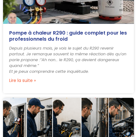
Pompe à chaleur R290 : guide complet pour les
professionnels du froid
Depuis plusieurs mois, je vois le sujet du R290 revenir
partout. Je remarque souvent la même réaction dès qu’on
parle propane :“Ah non… le R290, ça devient dangereux
quand même.”
Et je peux comprendre cette inquiétude.
Lire la suite »