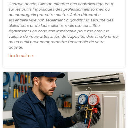
Chaque année, Climlab effectue des contrôles rigoureux
sur les outils frigorifiques des professionnels formés ou
accompagnés par notre centre. Cette démarche
essentielle vise non seulement à garantir la sécurité des
utilisateurs et de leurs clients, mais elle constitue
également une condition impérative pour maintenir la
validité de votre attestation de capacité. Une simple erreur
ou un oubli peut compromettre l’ensemble de votre
activité.
Lire la suite »