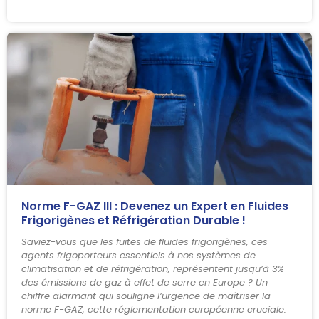
Norme F-GAZ III : Devenez un Expert en Fluides
Frigorigènes et Réfrigération Durable !
Saviez-vous que les fuites de fluides frigorigènes, ces
agents frigoporteurs essentiels à nos systèmes de
climatisation et de réfrigération, représentent jusqu’à 3%
des émissions de gaz à effet de serre en Europe ? Un
chiffre alarmant qui souligne l’urgence de maîtriser la
norme F-GAZ, cette réglementation européenne cruciale.