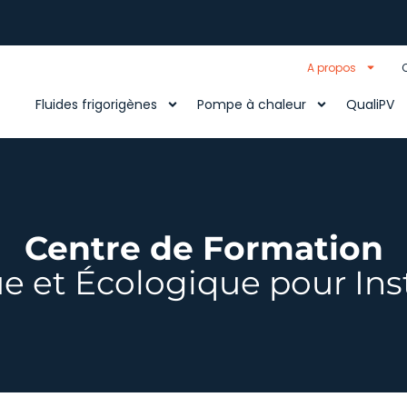
A propos
Fluides frigorigènes
Pompe à chaleur
QualiPV
Centre de Formation
e et Écologique pour Inst