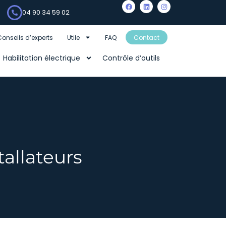
04 90 34 59 02
Conseils d’experts
Utile
FAQ
Contact
Habilitation électrique
Contrôle d’outils
allateurs