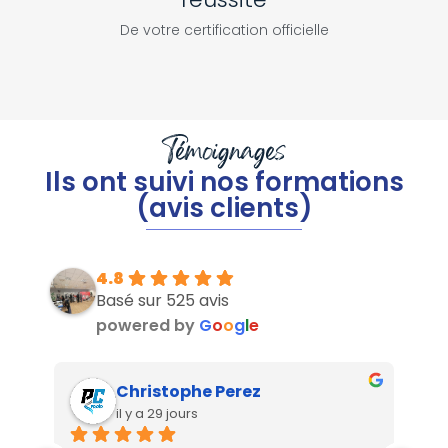
De votre certification officielle
Témoignages
Ils ont suivi nos formations
(avis clients)
4.8
Basé sur 525 avis
powered by
G
o
o
g
l
e
Christophe Perez
il y a 29 jours