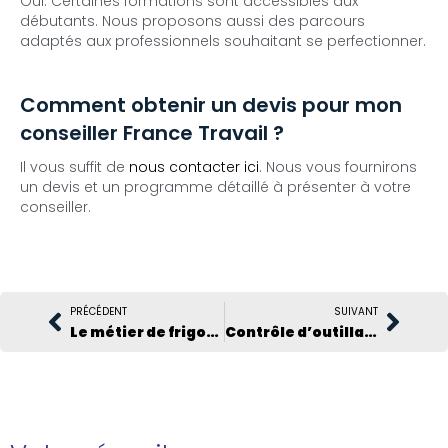
Oui. Certaines formations sont accessibles aux
débutants. Nous proposons aussi des parcours
adaptés aux professionnels souhaitant se perfectionner.
Comment obtenir un devis pour mon
conseiller France Travail ?
Il vous suffit de
nous contacter ici
. Nous vous fournirons
un devis et un programme détaillé à présenter à votre
conseiller.
PRÉCÉDENT
SUIVANT
Le métier de frigoriste : comprendre un métier essentiel à notre confort
Contrôle d’outillage frigorifique : Climlab garantit des mesures fiables grâce à des instruments vérifiés chaque année