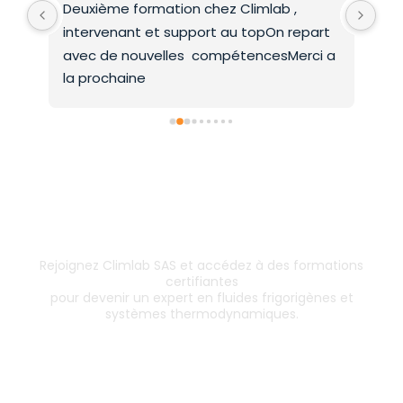
Deuxième formation chez Climlab , 
For
intervenant et support au topOn repart 
co
avec de nouvelles  compétencesMerci a 
la prochaine
Inscrivez-vous dès aujourd’hui !
& boostez votre carrière
Rejoignez Climlab SAS et accédez à des formations
certifiantes
pour devenir un expert en fluides frigorigènes et
systèmes thermodynamiques.
Les formations