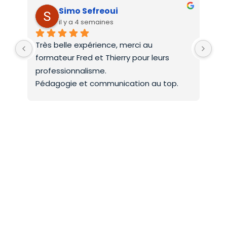
Simo Sefreoui
il y a 4 semaines
Très belle expérience, merci au 
Deu
formateur Fred et Thierry pour leurs 
int
professionnalisme.
On 
Pédagogie et communication au top.
co
Mer