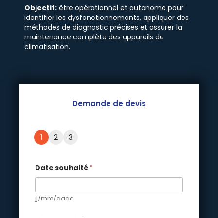
Objectif:
être opérationnel et autonome pour
identifier les dysfonctionnements, appliquer des
méthodes de diagnostic précises et assurer la
maintenance complète des appareils de
climatisation.
Demande de devis
1
2
3
Date souhaité
*
jj/mm/aaaa