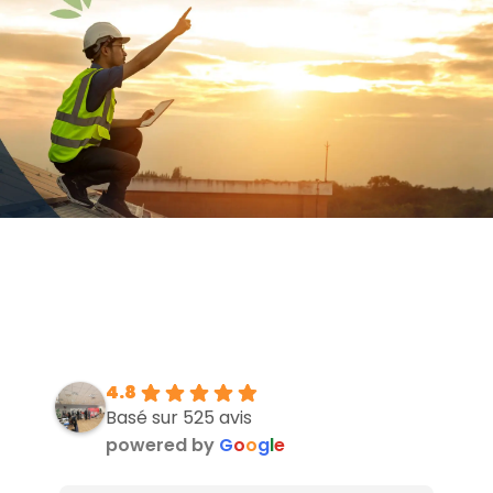
4.8
Basé sur 525 avis
powered by
G
o
o
g
l
e