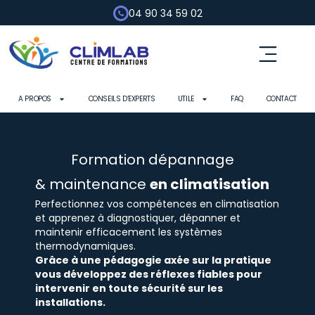
04 90 34 59 02
Fluides frigorigènes
Pompe à chaleur
Habilitation électrique
Contrôle d’outils
A PROPOS
CONSEILS D’EXPERTS
UTILE
FAQ
CONTACT
Formation dépannage
& maintenance
en climatisation
Perfectionnez vos compétences en climatisation
et apprenez à diagnostiquer, dépanner et
maintenir efficacement les systèmes
thermodynamiques.
Grâce à une pédagogie axée sur la pratique
vous développez des réflexes fiables pour
intervenir en toute sécurité sur les
installations.