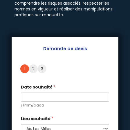
comprendre les risques associés, respecter les
normes en vigueur et réaliser des manipulations
pratiques sur maquette.
Demande de devis
1
2
3
Date souhaité
*
jj/mm/aaaa
Lieu souhaité
*