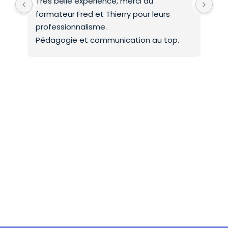
Très belle expérience, merci au 
Deu
formateur Fred et Thierry pour leurs 
int
professionnalisme.
On 
Pédagogie et communication au top.
co
Mer