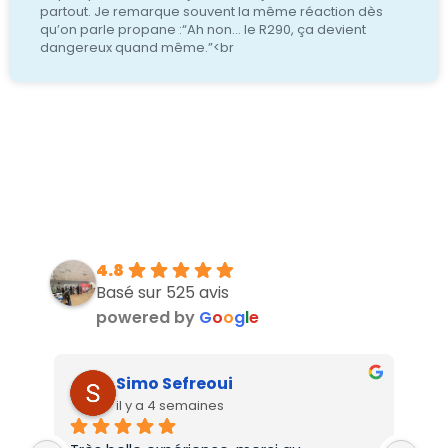
partout. Je remarque souvent la même réaction dès
qu’on parle propane :“Ah non… le R290, ça devient
dangereux quand même.”<br
4.8
Basé sur 525 avis
powered by
G
o
o
g
l
e
Simo Sefreoui
il y a 4 semaines