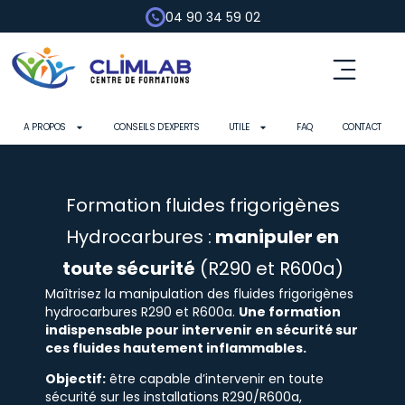
04 90 34 59 02
Fluides frigorigènes
Pompe à chaleur
Habilitation électrique
Contrôle d’outils
A PROPOS
CONSEILS D’EXPERTS
UTILE
FAQ
CONTACT
Formation fluides frigorigènes
Hydrocarbures :
manipuler en
toute sécurité
(R290 et R600a)
Maîtrisez la manipulation des fluides frigorigènes
hydrocarbures R290 et R600a.
Une formation
indispensable pour intervenir en sécurité sur
ces fluides hautement inflammables.
Objectif:
être capable d’intervenir en toute
sécurité sur les installations R290/R600a,