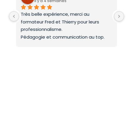
il y a 4 semaines
Très belle expérience, merci au 
Deu
formateur Fred et Thierry pour leurs 
int
professionnalisme.
On 
Pédagogie et communication au top.
co
Mer