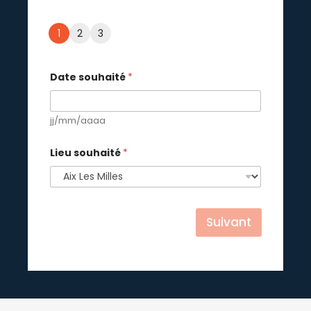
1
2
3
Date souhaité
*
jj/mm/aaaa
Lieu souhaité
*
Suivant