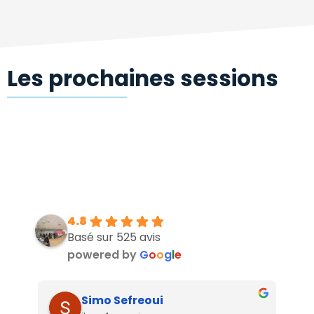
Les prochaines sessions
4.8
Basé sur 525 avis
powered by
G
o
o
g
l
e
Simo Sefreoui