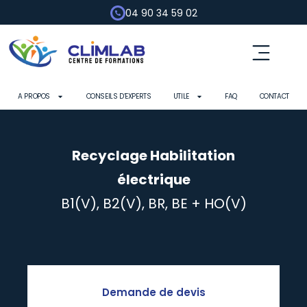
04 90 34 59 02
Fluides frigorigènes
Pompe à chaleur
Habilitation électrique
Contrôle d’outils
A PROPOS
CONSEILS D’EXPERTS
UTILE
FAQ
CONTACT
Recyclage Habilitation
électrique
B1(V), B2(V), BR, BE + HO(V)
Demande de devis