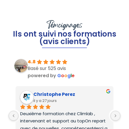
Témoignages
Ils ont suivi nos formations
(avis clients)
4.8
Basé sur 525 avis
powered by
G
o
o
g
l
e
Christophe Perez
il y a 27 jours
Deuxième formation chez Climlab , 
For
intervenant et support au topOn repart 
co
avec de nouvelles  compétencesMerci a 