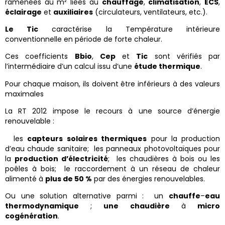
ramenées au m² liées au
chauffage
,
climatisation
,
ECS
,
éclairage
et
auxiliaires
(circulateurs, ventilateurs, etc.).
Le Tic
caractérise la Température intérieure
conventionnelle en période de forte chaleur.
Ces coefficients
Bbio
,
Cep
et
Tic
sont vérifiés par
l’intermédiaire d’un calcul issu d’une
étude thermique
.
Pour chaque maison, ils doivent être inférieurs à des valeurs
maximales
La RT 2012 impose le recours à une source d’énergie
renouvelable :
les
capteurs
solaires thermiques
pour la production
d’eau chaude sanitaire; les panneaux photovoltaïques pour
la
production d’électricité
; les chaudières à bois ou les
poêles à bois; le raccordement à un réseau de chaleur
alimenté à
plus de 50 %
par des énergies renouvelables.
Ou une solution alternative parmi : un
chauffe
–
eau
thermodynamique
;
une
chaudière
à
micro
cogénération
.