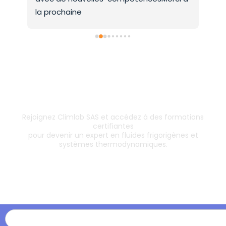
la prochaine
Inscrivez-vous dès aujourd’hui !
& boostez votre carrière
Rejoignez Climlab SAS et accédez à des formations
certifiantes
pour devenir un expert en fluides frigorigènes et
systèmes thermodynamiques.
Les formations