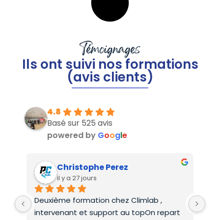
Témoignages
Ils ont suivi nos formations
(avis clients)
4.8
Basé sur 525 avis
powered by
G
o
o
g
l
e
Christophe Perez
il y a 27 jours
Deuxième formation chez Climlab , 
For
intervenant et support au topOn repart 
co