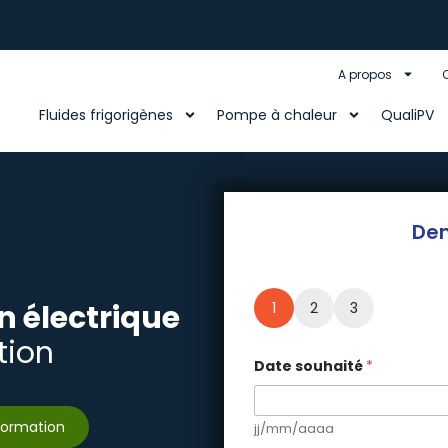
A propos
Fluides frigorigènes
Pompe à chaleur
QualiPV
De
n électrique
1
2
3
tion
A
Date souhaité
*
d
r
e
s
 formation
jj/mm/aaaa
s