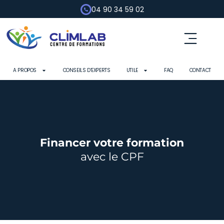
04 90 34 59 02
Fluides frigorigènes
Pompe à chaleur
Habilitation électrique
Contrôle d’outils
A PROPOS
CONSEILS D’EXPERTS
UTILE
FAQ
CONTACT
Financer votre formation
avec le CPF