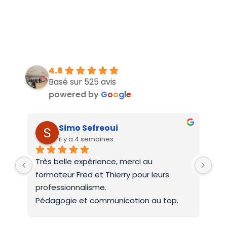
4.8
Basé sur 525 avis
powered by
G
o
o
g
l
e
Simo Sefreoui
il y a 4 semaines
Très belle expérience, merci au 
Deu
formateur Fred et Thierry pour leurs 
int
professionnalisme.
On 
Pédagogie et communication au top.
co
Mer