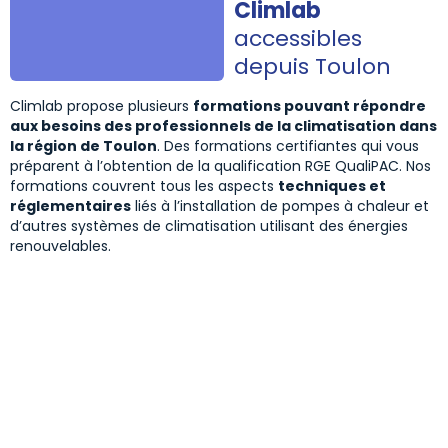
Climlab
accessibles
depuis Toulon
Climlab propose plusieurs
formations pouvant répondre
aux besoins des professionnels de la climatisation dans
la région de Toulon
. Des formations certifiantes qui vous
préparent à l’obtention de la qualification RGE QualiPAC. Nos
formations couvrent tous les aspects
techniques et
réglementaires
liés à l’installation de pompes à chaleur et
d’autres systèmes de climatisation utilisant des énergies
renouvelables.
Formation manipulation des
fluides frigorigènes
Cette formation s’adresse aux professionnels
amenés à intervenir sur des équipements contenant
des fluides frigorigènes. Elle permet d’acquérir ou de
renforcer les compétences techniques indispensables