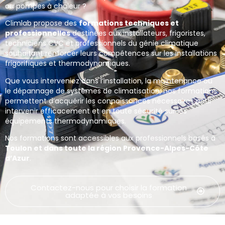
ou pompes à chaleur ?
Climlab propose des
formations techniques et
professionnelles
destinées aux installateurs, frigoristes,
techniciens CVC et professionnels du génie climatique
souhaitant renforcer leurs compétences sur les installations
frigorifiques et thermodynamiques.
Que vous interveniez dans l’installation, la maintenance ou
le dépannage de systèmes de climatisation, nos formations
permettent d’acquérir les connaissances nécessaires pour
intervenir efficacement et en toute sécurité sur les
équipements thermodynamiques.
Nos formations sont accessibles aux professionnels basés à
Toulon et dans toute la région Provence-Alpes-Côte
d’Azur
.
Contactez-nous pour choisir la formation
adaptée à vos besoins