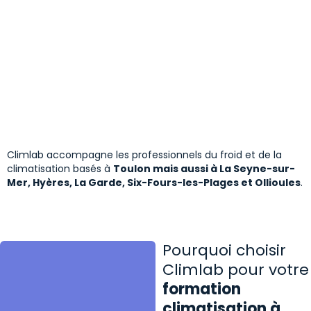
Destinée aux professionnels souhaitant intervenir sur
les pompes à chaleur dans un cadre structuré, cette
formation permet d’aborder les aspects techniques,
réglementaires et qualitatifs liés à l’installation des
systèmes thermodynamiques.
En savoir plus
5 jours
Climlab accompagne les professionnels du froid et de la
climatisation basés à
Toulon mais aussi à La Seyne-sur-
Mer, Hyères, La Garde, Six-Fours-les-Plages et Ollioules
.
Pourquoi choisir
Climlab pour votre
formation
climatisation à