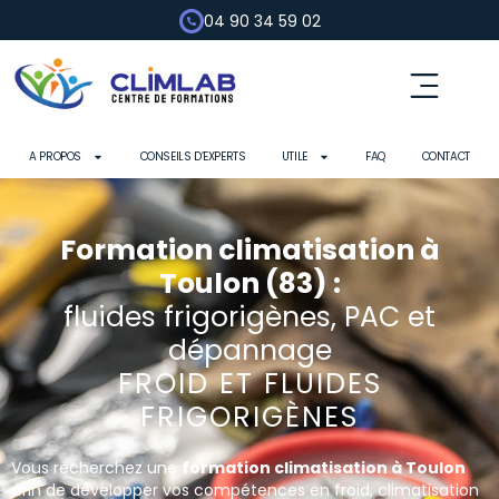
04 90 34 59 02
A PROPOS
CONSEILS D’EXPERTS
UTILE
FAQ
CONTACT
Formation climatisation à
Toulon (83) :
fluides frigorigènes, PAC et
dépannage
FROID ET FLUIDES
FRIGORIGÈNES
Vous recherchez une
formation climatisation à Toulon
afin de développer vos compétences en froid, climatisation