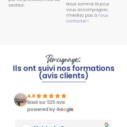
Nous somme là pour
secteur.
vous accompagner,
n’hésitez pas à
nous
contacter
!
Témoignages
Ils ont suivi nos formations
(avis clients)
4.8
Basé sur 525 avis
powered by
G
o
o
g
l
e