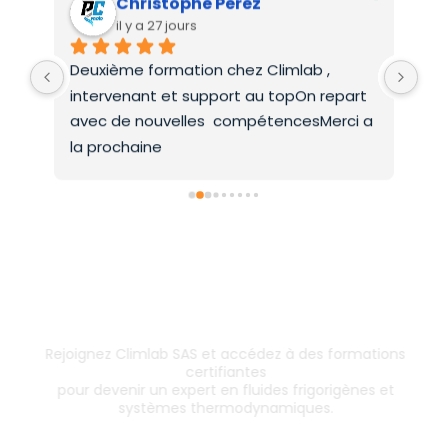
Christophe Perez
il y a 27 jours
Deuxième formation chez Climlab , 
For
intervenant et support au topOn repart 
co
avec de nouvelles  compétencesMerci a 
la prochaine
Inscrivez-vous dès aujourd’hui !
& boostez votre carrière
Rejoignez Climlab SAS et accédez à des formations
certifiantes
pour devenir un expert en fluides frigorigènes et
systèmes thermodynamiques.