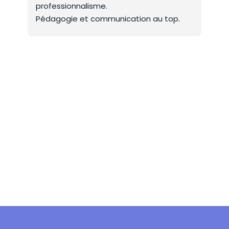
professionnalisme.
On 
Pédagogie et communication au top.
co
Mer