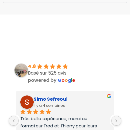
4.8
Basé sur 525 avis
powered by
G
o
o
g
l
e
Simo Sefreoui
il y a 4 semaines
Très belle expérience, merci au 
Deu
formateur Fred et Thierry pour leurs 
int