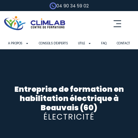
04 90 34 59 02
Fluides frigorigènes
Pompe à chaleur
Habilitation électrique
Contrôle d’outils
A PROPOS
CONSEILS D’EXPERTS
UTILE
FAQ
CONTACT
Entreprise de formation en
habilitation électrique à
Beauvais (60)
ÉLECTRICITÉ