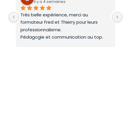
il y a 4 semaines
Très belle expérience, merci au 
Deu
formateur Fred et Thierry pour leurs 
int
professionnalisme.
On 
Pédagogie et communication au top.
co
Mer