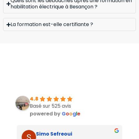
Quels sont les débouchés après une formation en
habilitation électrique à Besançon ?
La formation est-elle certifiante ?
4.8
Basé sur 525 avis
powered by
G
o
o
g
l
e
Simo Sefreoui