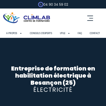
04 90 34 59 02
Fluides frigorigènes
Pompe à chaleur
Habilitation électrique
Contrôle d’outils
A PROPOS
CONSEILS D’EXPERTS
UTILE
FAQ
CONTACT
Entreprise de formation en
habilitation électrique à
Besançon (25)
ÉLECTRICITÉ