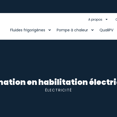
A propos
Fluides frigorigènes
Pompe à chaleur
QualiPV
mation en habilitation électr
ÉLECTRICITÉ