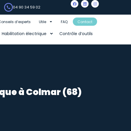
04 90 34 59 02
Conseils d’experts
Utile
FAQ
Contact
Habilitation électrique
Contrôle d’outils
ique à Colmar (68)