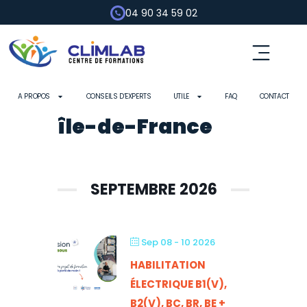
04 90 34 59 02
Fluides frigorigènes
Pompe à chaleur
Habilitation électrique
Contrôle d’outils
A PROPOS
CONSEILS D’EXPERTS
UTILE
FAQ
CONTACT
île-de-France
SEPTEMBRE 2026
Sep 08 - 10 2026
HABILITATION
ÉLECTRIQUE B1(V),
B2(V), BC, BR, BE +