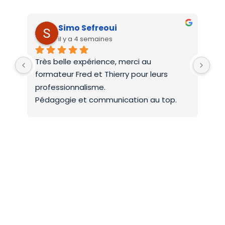
Simo Sefreoui
il y a 4 semaines
Très belle expérience, merci au 
Deu
formateur Fred et Thierry pour leurs 
int
professionnalisme.
On 
Pédagogie et communication au top.
co
Mer