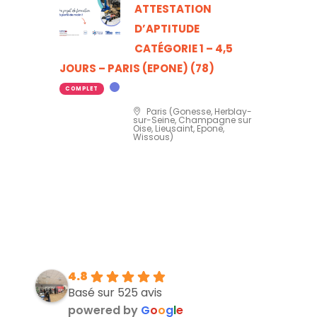
ATTESTATION
D’APTITUDE
CATÉGORIE 1 – 4,5
JOURS – PARIS (EPONE) (78)
COMPLET
Paris (Gonesse, Herblay-
sur-Seine, Champagne sur
Oise, Lieusaint, Epone,
Wissous)
4.8
Basé sur 525 avis
powered by
G
o
o
g
l
e