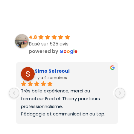
4.8
Basé sur 525 avis
powered by
G
o
o
g
l
e
Simo Sefreoui
il y a 4 semaines
Très belle expérience, merci au 
Deu
formateur Fred et Thierry pour leurs 
int
professionnalisme.
On 
Pédagogie et communication au top.
co
Mer