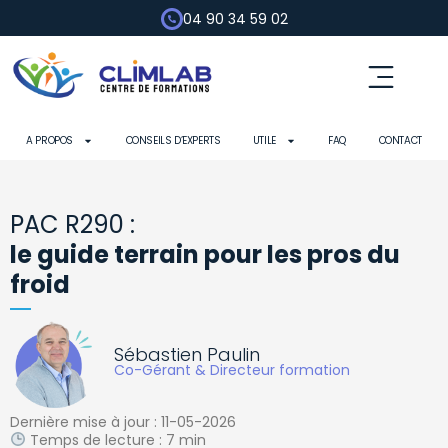
04 90 34 59 02
Fluides frigorigènes
Pompe à chaleur
Habilitation électrique
Contrôle d’outils
A PROPOS
CONSEILS D’EXPERTS
UTILE
FAQ
CONTACT
PAC R290 :
le guide terrain pour les pros du
froid
Sébastien Paulin
Co-Gérant & Directeur formation
Dernière mise à jour : 11-05-2026
Temps de lecture : 7 min