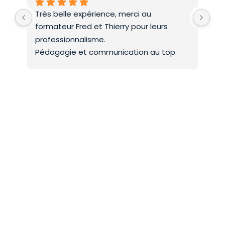
Très belle expérience, merci au 
Deu
formateur Fred et Thierry pour leurs 
int
professionnalisme.
On 
Pédagogie et communication au top.
co
Mer