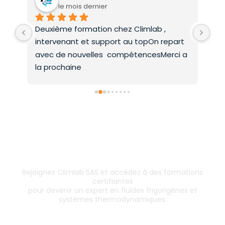
le mois dernier
Deuxième formation chez Climlab , 
For
intervenant et support au topOn repart 
co
avec de nouvelles  compétencesMerci a 
la prochaine
Inscrivez-vous dès aujourd’hui !
& boostez votre carrière
Rejoignez Climlab SAS et accédez à des formations
certifiantes
pour devenir un expert en fluides frigorigènes et
systèmes thermodynamiques.
Les formations