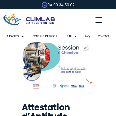
04 90 34 59 02
A PROPOS
CONSEILS D’EXPERTS
UTILE
FAQ
CONTACT
Attestation