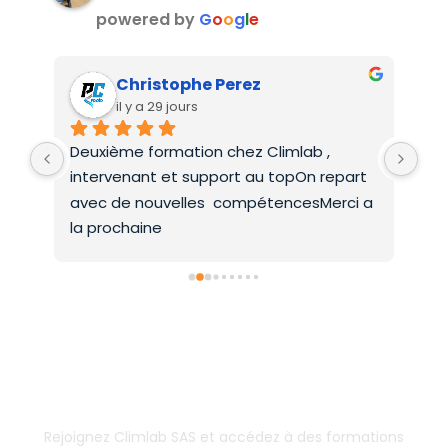
powered by
G
o
o
g
l
e
Christophe Perez
il y a 29 jours
Deuxième formation chez Climlab , 
For
intervenant et support au topOn repart 
co
avec de nouvelles  compétencesMerci a 
la prochaine
Inscrivez-vous dès aujourd’hui !
& boostez votre carrière
Rejoignez Climlab SAS et accédez à des formations