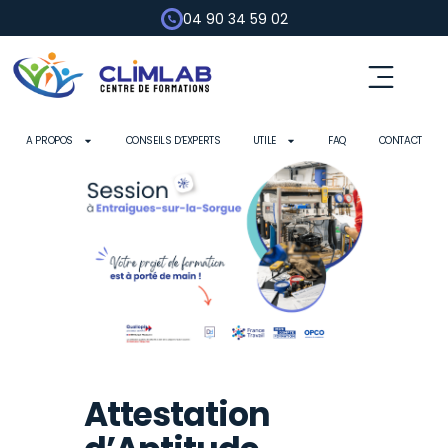
04 90 34 59 02
A PROPOS
CONSEILS D’EXPERTS
UTILE
FAQ
CONTACT
Attestation