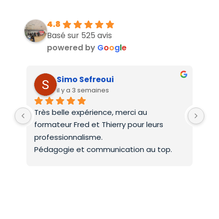
4.8
Basé sur 525 avis
powered by
G
o
o
g
l
e
Simo Sefreoui
il y a 3 semaines
Très belle expérience, merci au 
Deu
formateur Fred et Thierry pour leurs 
int
professionnalisme.
On 
Pédagogie et communication au top.
co
Mer