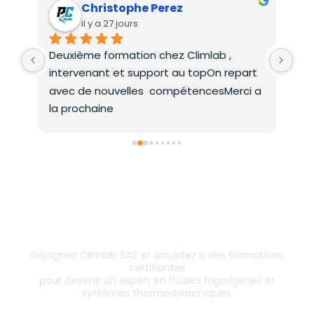
Christophe Perez
il y a 27 jours
Deuxième formation chez Climlab , 
For
intervenant et support au topOn repart 
co
avec de nouvelles  compétencesMerci a 
la prochaine
Inscrivez-vous dès aujourd’hui !
& boostez votre carrière
Rejoignez Climlab SAS et accédez à des formations
certifiantes
pour devenir un expert en fluides frigorigènes et
systèmes thermodynamiques.