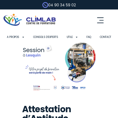
04 90 34 59 02
A PROPOS
CONSEILS D’EXPERTS
UTILE
FAQ
CONTACT
Attestation