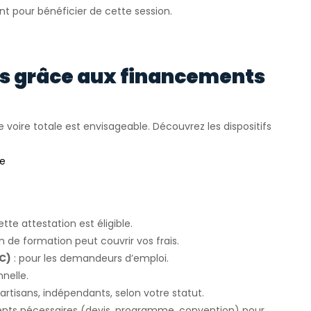
nt pour bénéficier de cette session.
rs grâce aux financements
e voire totale est envisageable. Découvrez les dispositifs
ée
ette attestation est éligible.
an de formation peut couvrir vos frais.
FC)
: pour les demandeurs d’emploi.
nelle.
 artisans, indépendants, selon votre statut.
ents nécessaires (devis, programme, convention) pour