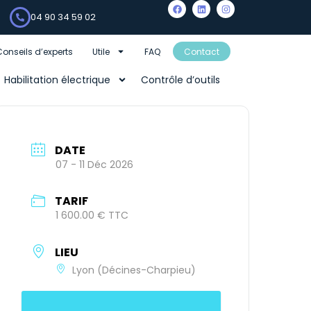
04 90 34 59 02
Conseils d’experts
Utile
FAQ
Contact
Habilitation électrique
Contrôle d’outils
DATE
07 - 11 Déc 2026
TARIF
1 600.00 € TTC
LIEU
Lyon (Décines-Charpieu)