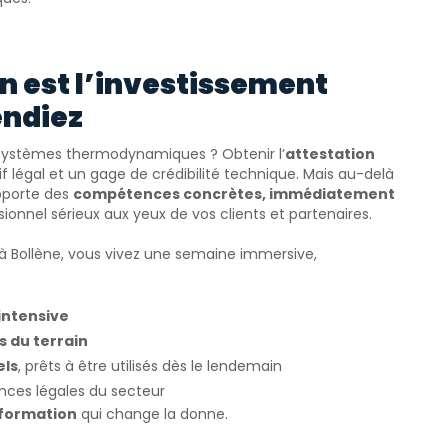
n est l’investissement
endiez
les systèmes thermodynamiques ? Obtenir l’
attestation
f légal et un gage de crédibilité technique. Mais au-delà
pporte des
compétences concrètes, immédiatement
onnel sérieux aux yeux de vos clients et partenaires.
6 à Bollène, vous vivez une semaine immersive,
intensive
 du terrain
els
, prêts à être utilisés dès le lendemain
nces légales du secteur
 formation
qui change la donne.