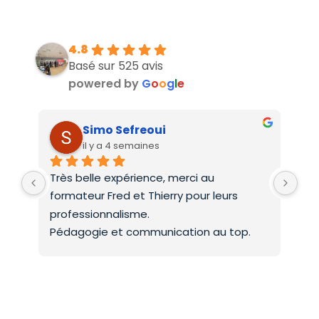
4.8
Basé sur 525 avis
powered by
G
o
o
g
l
e
Simo Sefreoui
il y a 4 semaines
Très belle expérience, merci au 
Deu
formateur Fred et Thierry pour leurs 
int
professionnalisme.
On 
Pédagogie et communication au top.
co
Mer