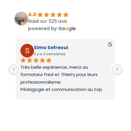
4.8
Basé sur 525 avis
powered by
G
o
o
g
l
e
Simo Sefreoui
il y a 4 semaines
Très belle expérience, merci au 
Deu
formateur Fred et Thierry pour leurs 
int
professionnalisme.
On 
Pédagogie et communication au top.
co
Mer