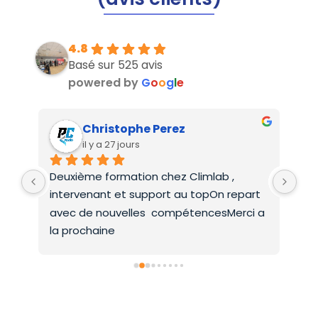
4.8
Basé sur 525 avis
powered by
G
o
o
g
l
e
Christophe Perez
il y a 27 jours
Deuxième formation chez Climlab , 
For
intervenant et support au topOn repart 
co
avec de nouvelles  compétencesMerci a 
la prochaine