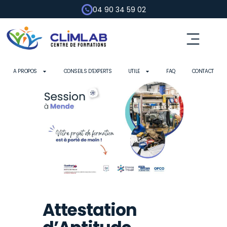
04 90 34 59 02
A PROPOS
CONSEILS D’EXPERTS
UTILE
FAQ
CONTACT
Attestation