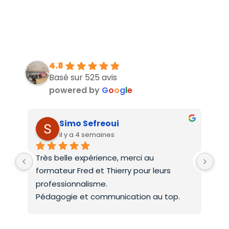
4.8
Basé sur 525 avis
powered by
G
o
o
g
l
e
Simo Sefreoui
il y a 4 semaines
Très belle expérience, merci au 
Deu
formateur Fred et Thierry pour leurs 
int
professionnalisme.
On 
Pédagogie et communication au top.
co
Mer