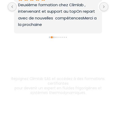
Deuxième formation chez Climlab , 
For
intervenant et support au topOn repart 
co
avec de nouvelles  compétencesMerci a 
la prochaine
Inscrivez-vous dès aujourd’hui !
& boostez votre carrière
Rejoignez Climlab SAS et accédez à des formations
certifiantes
pour devenir un expert en fluides frigorigènes et
systèmes thermodynamiques.
Les formations