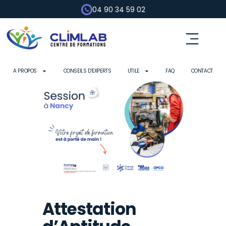
04 90 34 59 02
A PROPOS
CONSEILS D’EXPERTS
UTILE
FAQ
CONTACT
Attestation