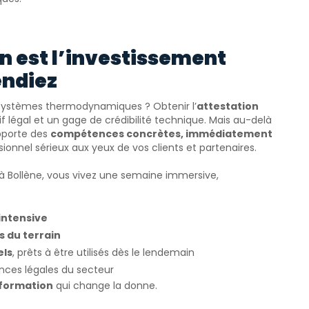
n est l’investissement
endiez
les systèmes thermodynamiques ? Obtenir l’
attestation
f légal et un gage de crédibilité technique. Mais au-delà
pporte des
compétences concrètes, immédiatement
onnel sérieux aux yeux de vos clients et partenaires.
6 à Bollène, vous vivez une semaine immersive,
intensive
 du terrain
els
, prêts à être utilisés dès le lendemain
nces légales du secteur
 formation
qui change la donne.