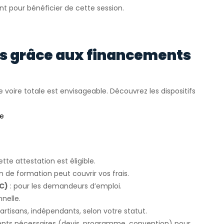
nt pour bénéficier de cette session.
rs grâce aux financements
e voire totale est envisageable. Découvrez les dispositifs
ée
ette attestation est éligible.
an de formation peut couvrir vos frais.
FC)
: pour les demandeurs d’emploi.
nelle.
 artisans, indépendants, selon votre statut.
ents nécessaires (devis, programme, convention) pour