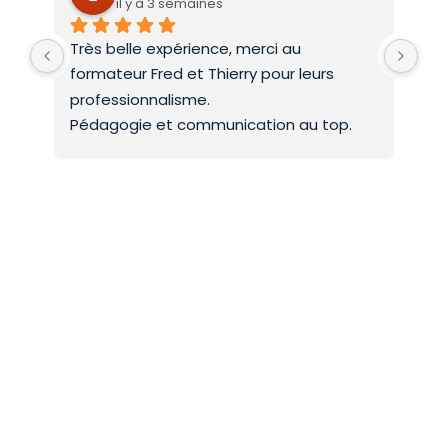
il y a 3 semaines
Très belle expérience, merci au 
Deu
formateur Fred et Thierry pour leurs 
int
professionnalisme.
On 
Pédagogie et communication au top.
co
Mer