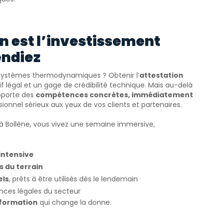
n est l’investissement
endiez
les systèmes thermodynamiques ? Obtenir l’
attestation
f légal et un gage de crédibilité technique. Mais au-delà
pporte des
compétences concrètes, immédiatement
onnel sérieux aux yeux de vos clients et partenaires.
6 à Bollène, vous vivez une semaine immersive,
intensive
 du terrain
els
, prêts à être utilisés dès le lendemain
nces légales du secteur
 formation
qui change la donne.