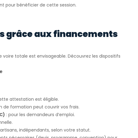
nt pour bénéficier de cette session.
rs grâce aux financements
e voire totale est envisageable. Découvrez les dispositifs
ée
ette attestation est éligible.
an de formation peut couvrir vos frais.
FC)
: pour les demandeurs d’emploi.
nelle.
 artisans, indépendants, selon votre statut.
ents nécessaires (devis, programme, convention) pour