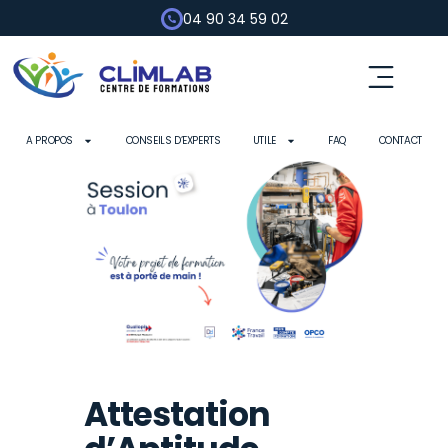
04 90 34 59 02
A PROPOS
CONSEILS D’EXPERTS
UTILE
FAQ
CONTACT
Attestation