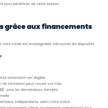
nt pour bénéficier de cette session.
rs grâce aux financements
e voire totale est envisageable. Découvrez les dispositifs
ée
ette attestation est éligible.
an de formation peut couvrir vos frais.
FC)
: pour les demandeurs d’emploi.
nelle.
 artisans, indépendants, selon votre statut.
ents nécessaires (devis, programme, convention) pour