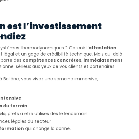
n est l’investissement
endiez
les systèmes thermodynamiques ? Obtenir l’
attestation
f légal et un gage de crédibilité technique. Mais au-delà
pporte des
compétences concrètes, immédiatement
onnel sérieux aux yeux de vos clients et partenaires.
6 à Bollène, vous vivez une semaine immersive,
intensive
 du terrain
els
, prêts à être utilisés dès le lendemain
nces légales du secteur
 formation
qui change la donne.