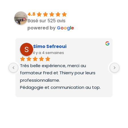
4.8
Basé sur 525 avis
powered by
G
o
o
g
l
e
Simo Sefreoui
il y a 4 semaines
Très belle expérience, merci au 
Deu
formateur Fred et Thierry pour leurs 
int
professionnalisme.
On 
Pédagogie et communication au top.
co
Mer