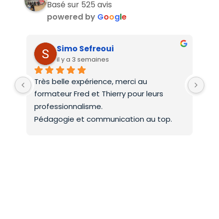
Basé sur 525 avis
powered by
G
o
o
g
l
e
Simo Sefreoui
il y a 3 semaines
Très belle expérience, merci au 
Deu
formateur Fred et Thierry pour leurs 
int
professionnalisme.
On 
Pédagogie et communication au top.
co
Mer