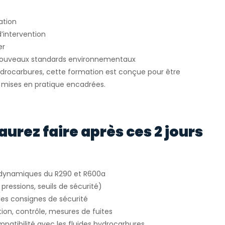
ation
d’intervention
er
 nouveaux standards environnementaux
ydrocarbures, cette formation est conçue pour être
s mises en pratique encadrées.
aurez faire après ces 2 jours
odynamiques du R290 et R600a
 pressions, seuils de sécurité)
r les consignes de sécurité
tion, contrôle, mesures de fuites
ompatibilité avec les fluides hydrocarbures