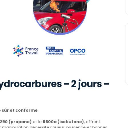
ydrocarbures – 2 jours –
e sûr et conforme
290 (propane)
et le
R600a (isobutane)
, offrent
r manipulation nécessite rigueur, prudence et bonnes