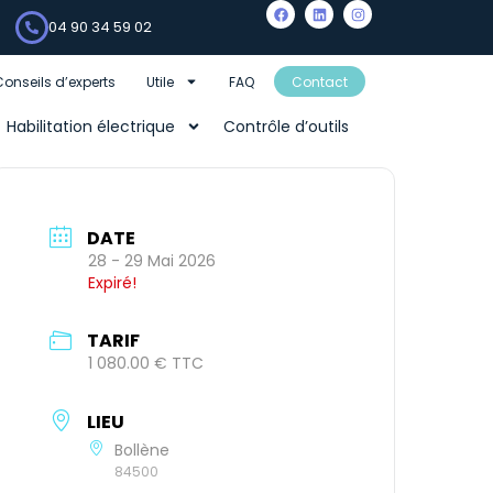
04 90 34 59 02
Conseils d’experts
Utile
FAQ
Contact
Habilitation électrique
Contrôle d’outils
DATE
28 - 29 Mai 2026
Expiré!
TARIF
1 080.00 € TTC
LIEU
Bollène
84500