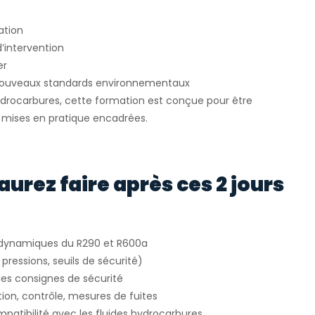
ation
d’intervention
er
 nouveaux standards environnementaux
ydrocarbures, cette formation est conçue pour être
s mises en pratique encadrées.
aurez faire après ces 2 jours
odynamiques du R290 et R600a
 pressions, seuils de sécurité)
r les consignes de sécurité
tion, contrôle, mesures de fuites
ompatibilité avec les fluides hydrocarbures