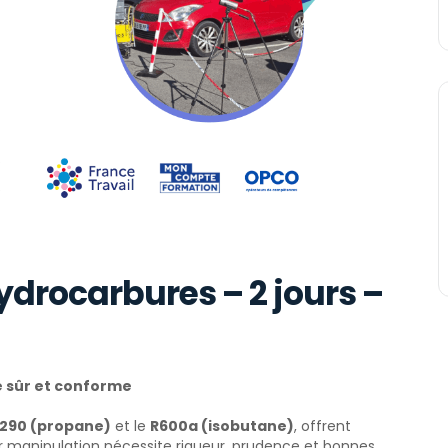
ydrocarbures – 2 jours –
e sûr et conforme
290 (propane)
et le
R600a (isobutane)
, offrent
r manipulation nécessite rigueur, prudence et bonnes