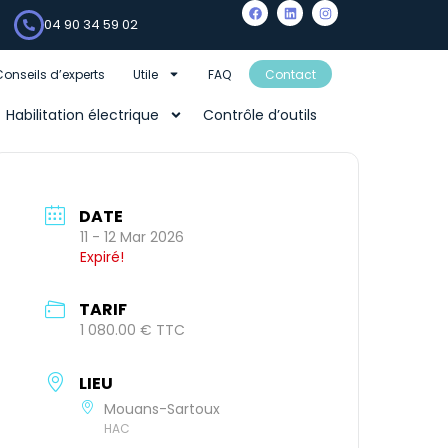
04 90 34 59 02
Conseils d’experts
Utile
FAQ
Contact
Habilitation électrique
Contrôle d’outils
DATE
11 - 12 Mar 2026
Expiré!
TARIF
1 080.00 € TTC
LIEU
Mouans-Sartoux
HAC