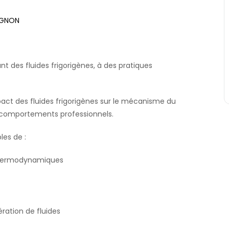
VIGNON
t des fluides frigorigènes, à des pratiques
pact des fluides frigorigènes sur le mécanisme du
 comportements professionnels.
les de :
s thermodynamiques
ration de fluides
.