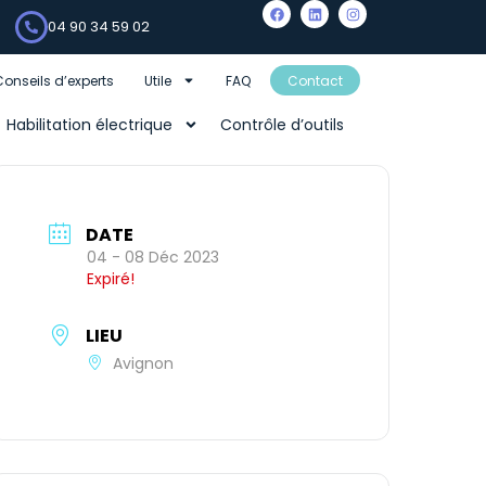
04 90 34 59 02
Conseils d’experts
Utile
FAQ
Contact
Habilitation électrique
Contrôle d’outils
DATE
04 - 08 Déc 2023
Expiré!
LIEU
Avignon