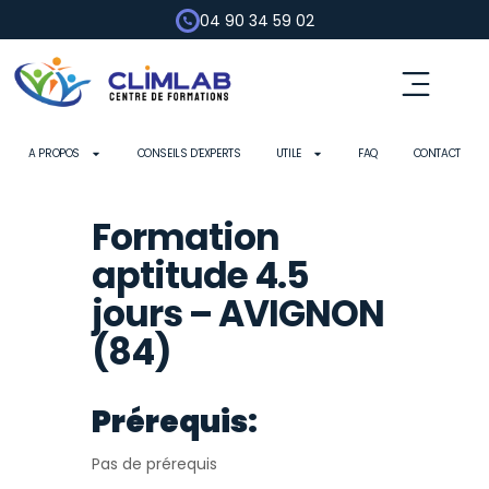
04 90 34 59 02
Fluides frigorigènes
Pompe à chaleur
Habilitation électrique
Contrôle d’outils
A PROPOS
CONSEILS D’EXPERTS
UTILE
FAQ
CONTACT
Formation
aptitude 4.5
jours – AVIGNON
(84)
Prérequis:
Pas de prérequis