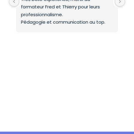
formateur Fred et Thierry pour leurs 
int
professionnalisme.
On 
Pédagogie et communication au top.
co
Mer