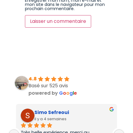
Enregistrer mon nom, mon e-mail et
mon site dans le navigateur pour mon
prochain commentaire.
4.8
Basé sur 525 avis
powered by
G
o
o
g
l
e
Simo Sefreoui
il y a 4 semaines
Très belle expérience, merci au 
Deu