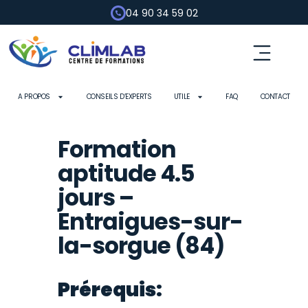
04 90 34 59 02
A PROPOS
CONSEILS D’EXPERTS
UTILE
FAQ
CONTACT
Formation
aptitude 4.5
jours –
Entraigues-sur-
la-sorgue (84)
Prérequis: