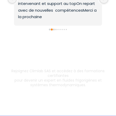
intervenant et support au topOn repart 
co
avec de nouvelles  compétencesMerci a 
la prochaine
Inscrivez-vous dès aujourd’hui !
& boostez votre carrière
Rejoignez Climlab SAS et accédez à des formations
certifiantes
pour devenir un expert en fluides frigorigènes et
systèmes thermodynamiques.
Les formations