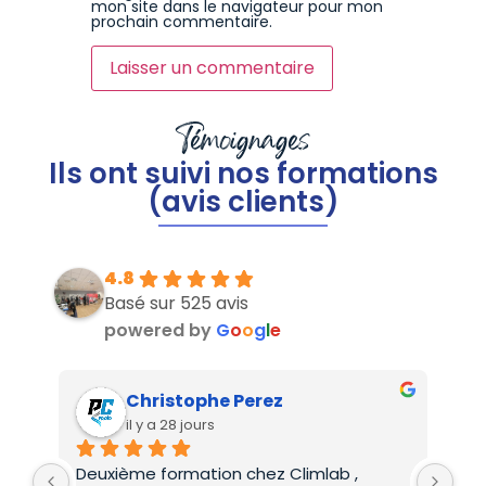
mon site dans le navigateur pour mon
prochain commentaire.
Témoignages
Ils ont suivi nos formations
(avis clients)
4.8
Basé sur 525 avis
powered by
G
o
o
g
l
e
Christophe Perez
il y a 28 jours
Deuxième formation chez Climlab , 
For