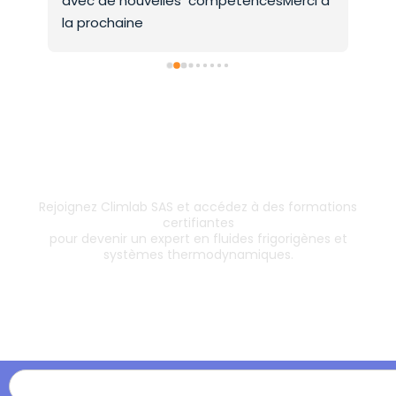
la prochaine
Inscrivez-vous dès aujourd’hui !
& boostez votre carrière
Rejoignez Climlab SAS et accédez à des formations
certifiantes
pour devenir un expert en fluides frigorigènes et
systèmes thermodynamiques.
Les formations