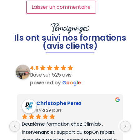
Témoignages
Ils ont suivi nos formations
(avis clients)
4.8
Basé sur 525 avis
powered by
G
o
o
g
l
e
Christophe Perez
il y a 29 jours
Deuxième formation chez Climlab , 
For
intervenant et support au topOn repart 
co
avec de nouvelles  compétencesMerci a 