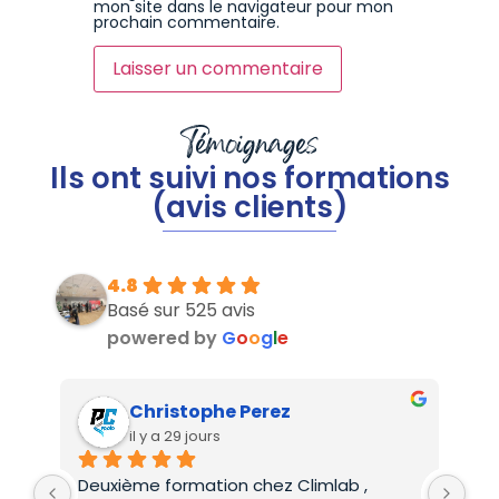
mon site dans le navigateur pour mon
prochain commentaire.
Témoignages
Ils ont suivi nos formations
(avis clients)
4.8
Basé sur 525 avis
powered by
G
o
o
g
l
e
Christophe Perez
il y a 29 jours
Deuxième formation chez Climlab , 
For