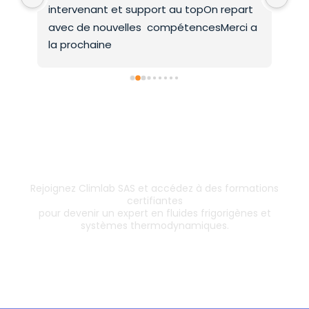
intervenant et support au topOn repart 
co
avec de nouvelles  compétencesMerci a 
la prochaine
Inscrivez-vous dès aujourd’hui !
& boostez votre carrière
Rejoignez Climlab SAS et accédez à des formations
certifiantes
pour devenir un expert en fluides frigorigènes et
systèmes thermodynamiques.
Les formations