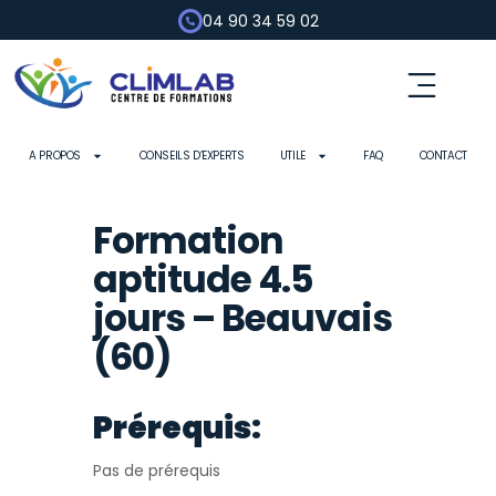
04 90 34 59 02
A PROPOS
CONSEILS D’EXPERTS
UTILE
FAQ
CONTACT
Formation
aptitude 4.5
jours – Beauvais
(60)
Prérequis:
Pas de prérequis