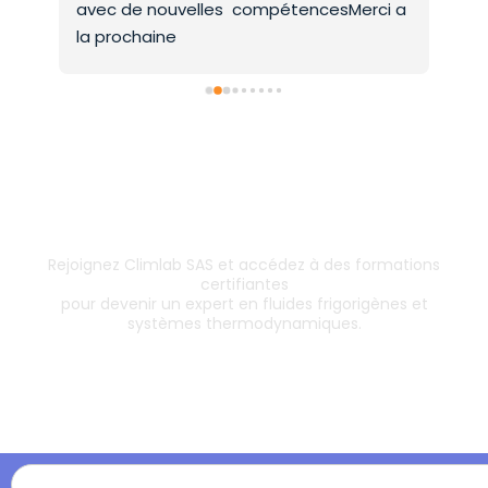
avec de nouvelles  compétencesMerci a 
la prochaine
Inscrivez-vous dès aujourd’hui !
& boostez votre carrière
Rejoignez Climlab SAS et accédez à des formations
certifiantes
pour devenir un expert en fluides frigorigènes et
systèmes thermodynamiques.
Les formations