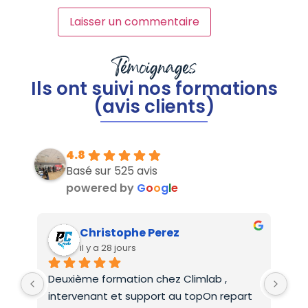
Témoignages
Ils ont suivi nos formations
(avis clients)
4.8
Basé sur 525 avis
powered by
G
o
o
g
l
e
Christophe Perez
il y a 28 jours
Deuxième formation chez Climlab , 
For
intervenant et support au topOn repart 
co