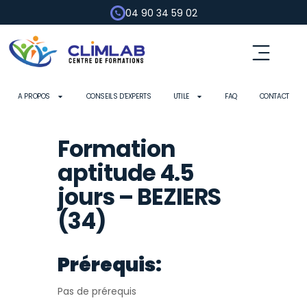
04 90 34 59 02
A PROPOS
CONSEILS D’EXPERTS
UTILE
FAQ
CONTACT
Formation
aptitude 4.5
jours – BEZIERS
(34)
Prérequis:
Pas de prérequis