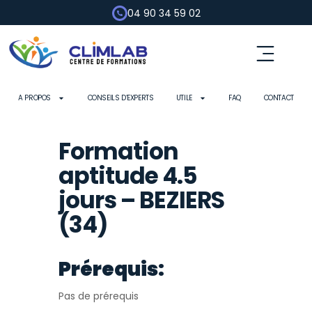
04 90 34 59 02
A PROPOS
CONSEILS D’EXPERTS
UTILE
FAQ
CONTACT
Formation
aptitude 4.5
jours – BEZIERS
(34)
Prérequis:
Pas de prérequis