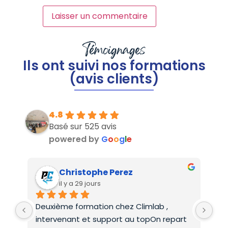
Témoignages
Ils ont suivi nos formations
(avis clients)
4.8
Basé sur 525 avis
powered by
G
o
o
g
l
e
Christophe Perez
il y a 29 jours
Deuxième formation chez Climlab , 
For
intervenant et support au topOn repart 
co