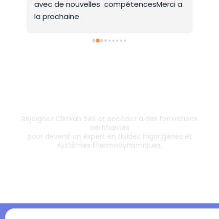
avec de nouvelles  compétencesMerci a 
la prochaine
Inscrivez-vous dès aujourd’hui !
& boostez votre carrière
Rejoignez Climlab SAS et accédez à des formations
certifiantes
pour devenir un expert en fluides frigorigènes et
systèmes thermodynamiques.
Les formations