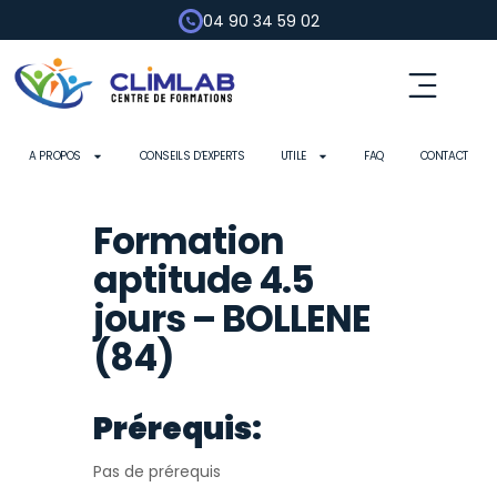
04 90 34 59 02
A PROPOS
CONSEILS D’EXPERTS
UTILE
FAQ
CONTACT
Formation
aptitude 4.5
jours – BOLLENE
(84)
Prérequis:
Pas de prérequis