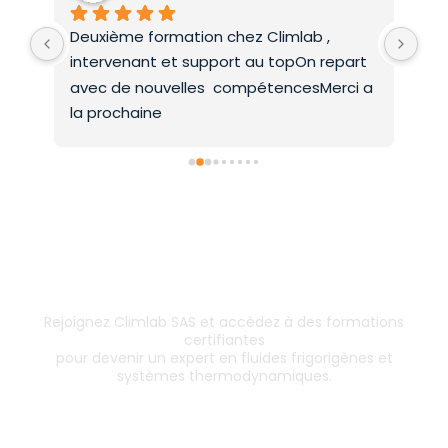
Deuxième formation chez Climlab , 
For
intervenant et support au topOn repart 
co
avec de nouvelles  compétencesMerci a 
la prochaine
Inscrivez-vous dès aujourd’hui !
& boostez votre carrière
Rejoignez Climlab SAS et accédez à des formations
certifiantes
pour devenir un expert en fluides frigorigènes et
systèmes thermodynamiques.
Les formations