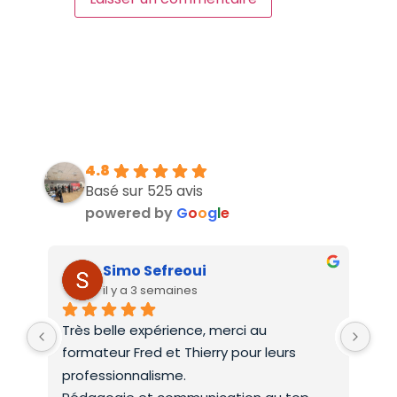
4.8
Basé sur 525 avis
powered by
G
o
o
g
l
e
Simo Sefreoui
il y a 3 semaines
Très belle expérience, merci au 
Deu
formateur Fred et Thierry pour leurs 
int
professionnalisme.
On 