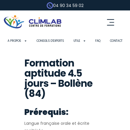
04 90 34 59 02
Fluides frigorigènes
Pompe à chaleur
Habilitation électrique
Contrôle d’outils
A PROPOS
CONSEILS D’EXPERTS
UTILE
FAQ
CONTACT
Formation
aptitude 4.5
jours – Bollène
(84)
Prérequis:
Langue française orale et écrite