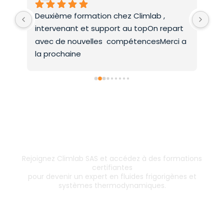
Deuxième formation chez Climlab , 
For
intervenant et support au topOn repart 
co
avec de nouvelles  compétencesMerci a 
la prochaine
Inscrivez-vous dès aujourd’hui !
& boostez votre carrière
Rejoignez Climlab SAS et accédez à des formations
certifiantes
pour devenir un expert en fluides frigorigènes et
systèmes thermodynamiques.
Les formations