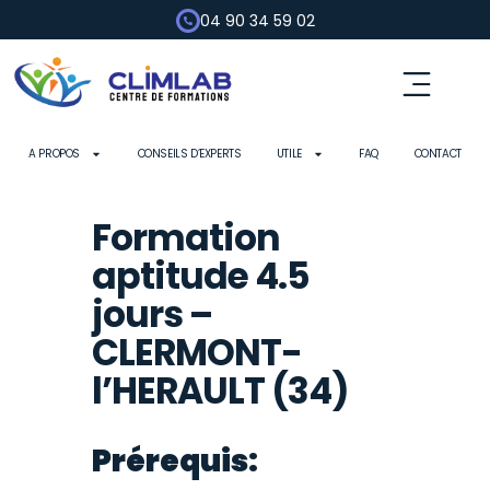
04 90 34 59 02
A PROPOS
CONSEILS D’EXPERTS
UTILE
FAQ
CONTACT
Formation
aptitude 4.5
jours –
CLERMONT-
l’HERAULT (34)
Prérequis: