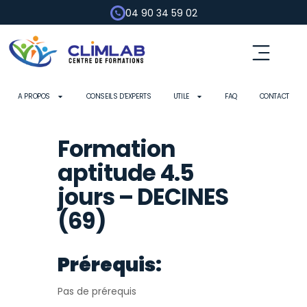
04 90 34 59 02
Fluides frigorigènes
Pompe à chaleur
Habilitation électrique
Contrôle d’outils
A PROPOS
CONSEILS D’EXPERTS
UTILE
FAQ
CONTACT
Formation
aptitude 4.5
jours – DECINES
(69)
Prérequis:
Pas de prérequis