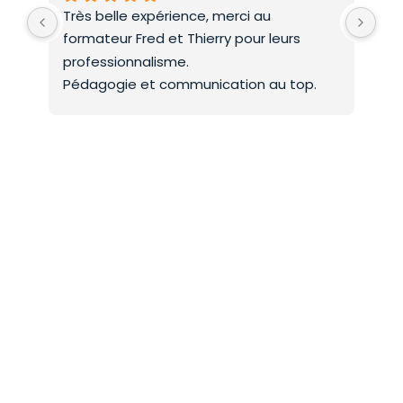
Très belle expérience, merci au 
Deu
formateur Fred et Thierry pour leurs 
int
professionnalisme.
On 
Pédagogie et communication au top.
co
Mer