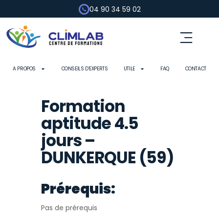
04 90 34 59 02
Fluides frigorigènes
Pompe à chaleur
Habilitation électrique
Contrôle d’outils
A PROPOS
CONSEILS D’EXPERTS
UTILE
FAQ
CONTACT
Formation
aptitude 4.5
jours –
DUNKERQUE (59)
Prérequis:
Pas de prérequis