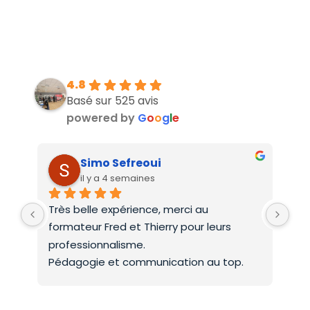
4.8
Basé sur 525 avis
powered by
G
o
o
g
l
e
Simo Sefreoui
il y a 4 semaines
Très belle expérience, merci au 
Deu
formateur Fred et Thierry pour leurs 
int
professionnalisme.
On 
Pédagogie et communication au top.
co
Mer