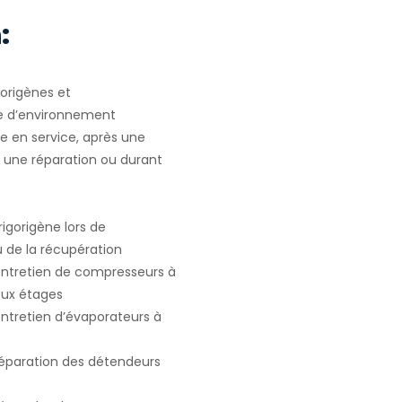
:
gorigènes et
e d’environnement
e en service, après une
u une réparation ou durant
igorigène lors de
ou de la récupération
 entretien de compresseurs à
deux étages
entretien d’évaporateurs à
 réparation des détendeurs