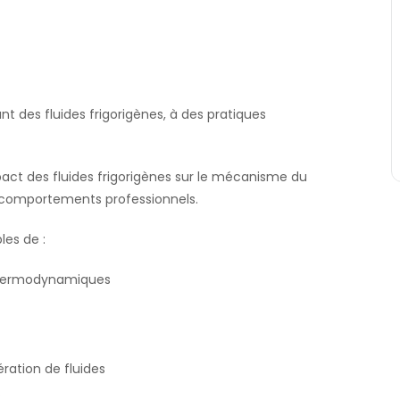
t des fluides frigorigènes, à des pratiques
pact des fluides frigorigènes sur le mécanisme du
 comportements professionnels.
les de :
s thermodynamiques
ration de fluides
.